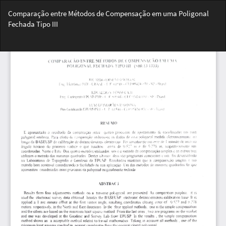
Voltar
Comparação entre Métodos de Compensação em uma Poligonal
aos
Fechada Tipo III
Detalhes
do
Bai
Artigo
Ba
PD