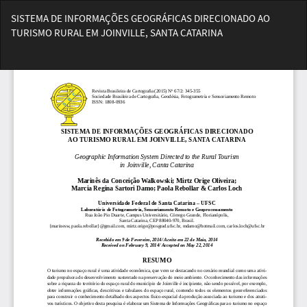
Voltar
SISTEMA DE INFORMAÇÕES GEOGRÁFICAS DIRECIONADO AO
aos
TURISMO RURAL EM JOINVILLE, SANTA CATARINA
Detalhes
do
Bai
Artigo
Ba
PD