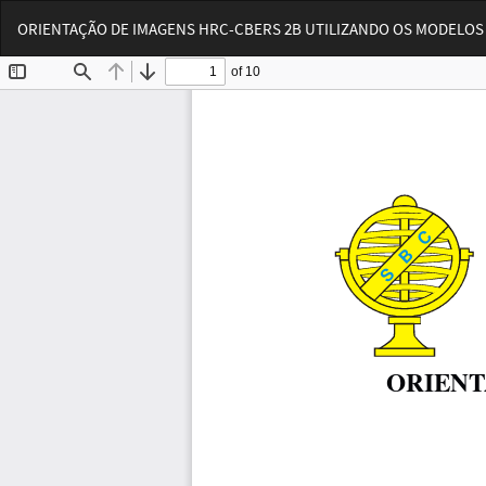
Voltar
ORIENTAÇÃO DE IMAGENS HRC-CBERS 2B UTILIZANDO OS MODELOS 
aos
Detalhes
do
Artigo