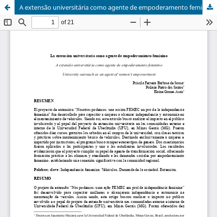
A extensão universitária como agente de empoderamento feminino