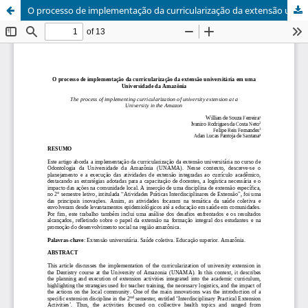
O processo de implementação da curricularização da extensão universitária em uma Universidade da Amazônia