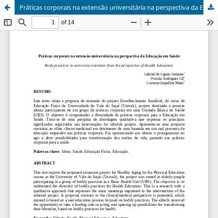
Práticas corporais na extensão universitária na perspectiva da Educação em Saúde