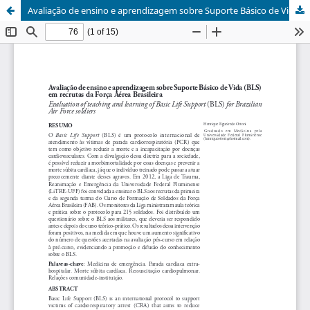
Avaliação de ensino e aprendizagem sobre Suporte Básico de Vida (BLS) em recrutas da Força Aérea Brasileira