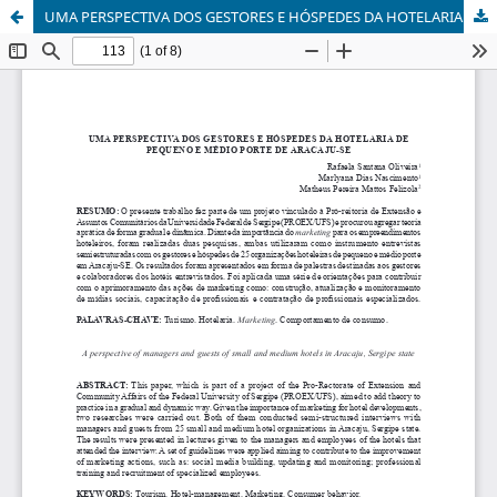
UMA PERSPECTIVA DOS GESTORES E HÓSPEDES DA HOTELARIA DE PEQUENO E MÉDIO PORTE DE ARACAJU-SE