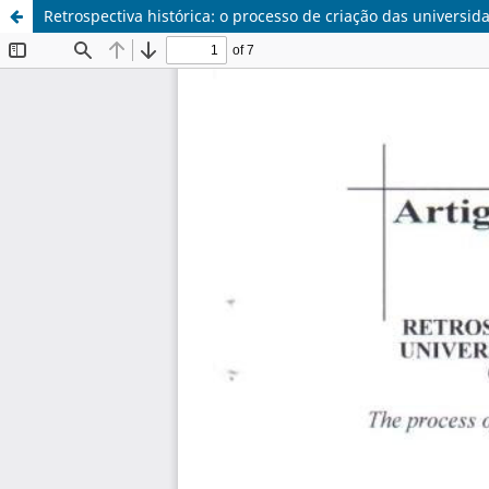
Retrospectiva histórica: o processo de criação das universid