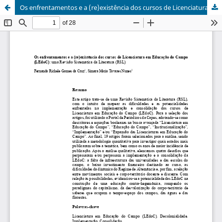
Os enfrentamentos e a (re)existência dos cursos de Licenciatura em Educação do Campo (LEdoC)