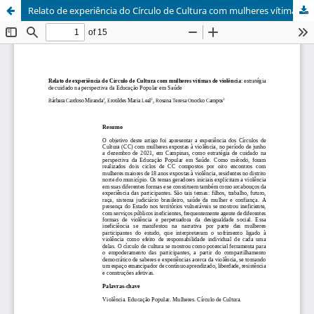
Relato de experiência do Círculo de Cultura com mulheres vítimas de violência