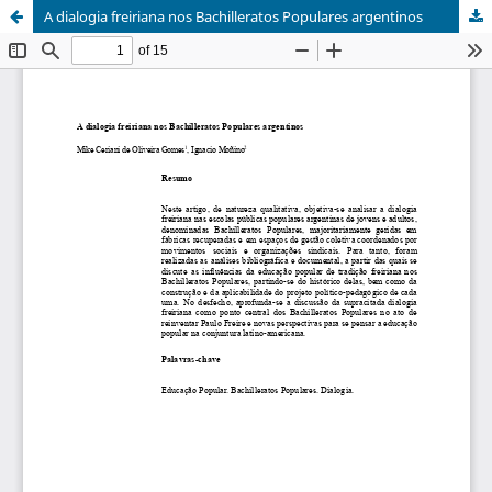
A dialogia freiriana nos Bachilleratos Populares argentinos