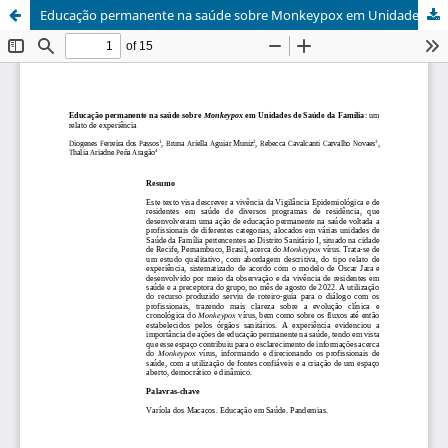
Educação permanente na saúde sobre Monkeypox em Unidades de Saúde da Família