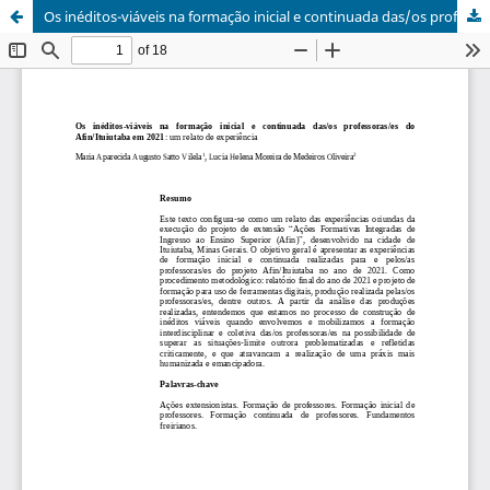
Os inéditos-viáveis na formação inicial e continuada das/os professoras/es do Afin/Ituiutaba em 2021