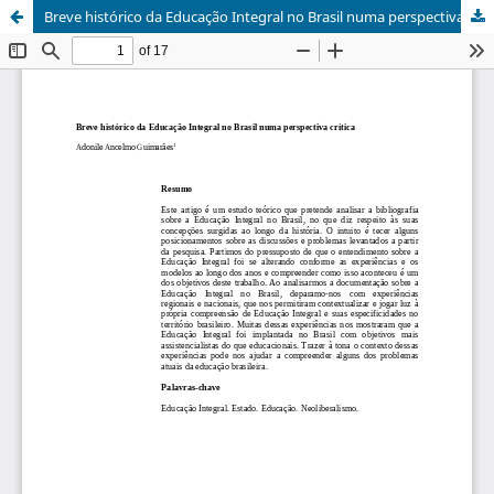
Breve histórico da Educação Integral no Brasil numa perspectiva crítica