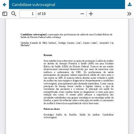
Candidíase vulvovaginal