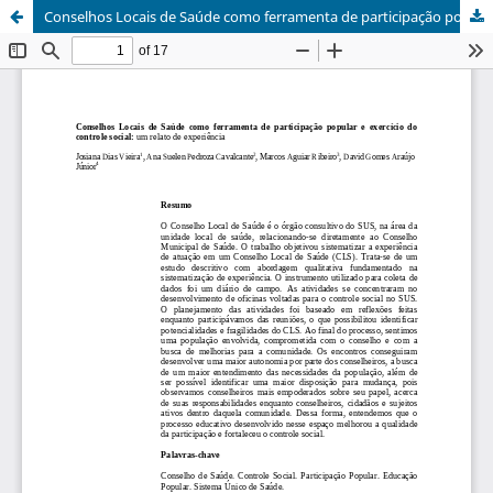
Conselhos Locais de Saúde como ferramenta de participação popular e exercício do controle social