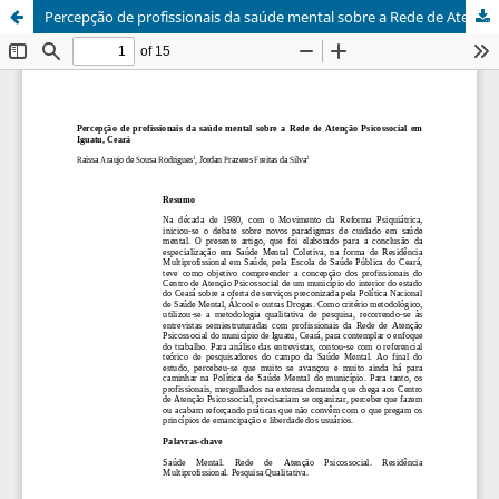
Percepção de profissionais da saúde mental sobre a Rede de Atenção Psicossocial em Iguatu, Ceará