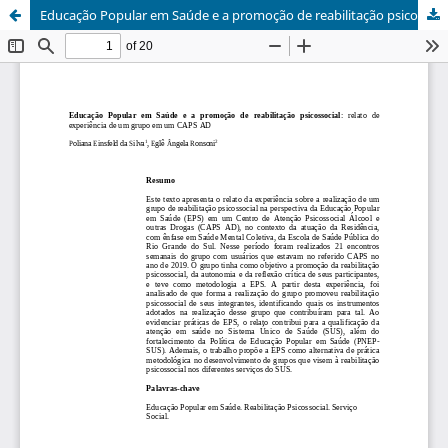
Educação Popular em Saúde e a promoção de reabilitação psicossocial