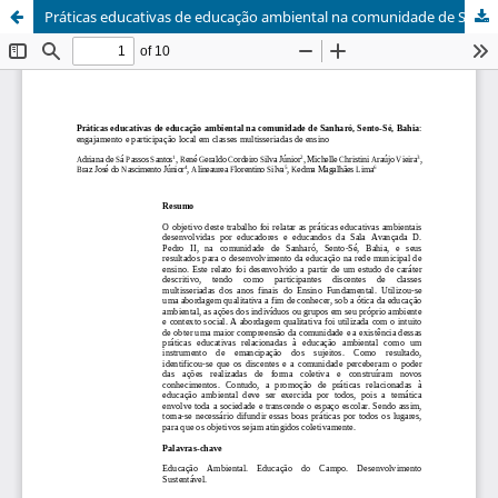
Práticas educativas de educação ambiental na comunidade de Sanharó, Sento-Sé, Bahia