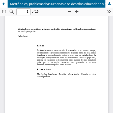
Metrópoles, problemáticas urbanas e os desafios educacionais no Brasil contemporâneo