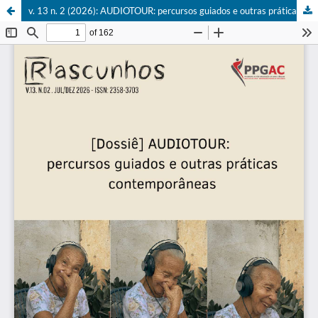
v. 13 n. 2 (2026): AUDIOTOUR: percursos guiados e outras práticas da cena contemporânea expandida