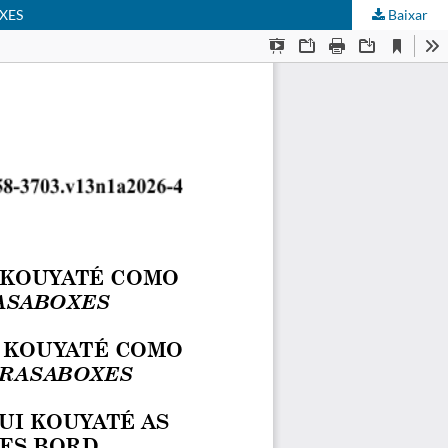
XES
Baixar