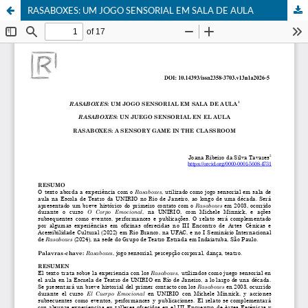
RASABOXES: UM JOGO SENSORIAL EM SALA DE AULA