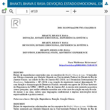
BHAKTI, BHAVA E RASA: DEVOÇÃO, ESTADO EMOCIONAL, EXPERIÊNCIA ESTÉTICA