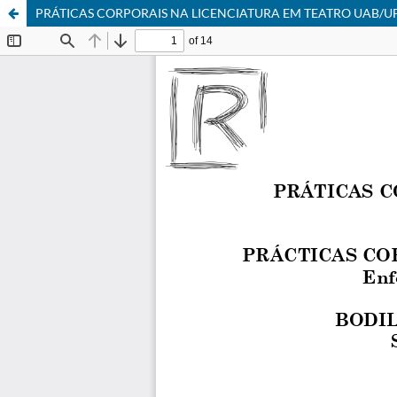
PRÁTICAS CORPORAIS NA LICENCIATURA EM TEATRO UAB/U