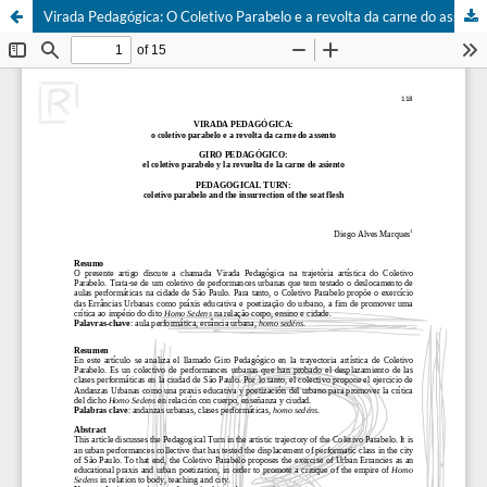
Virada Pedagógica: O Coletivo Parabelo e a revolta da carne do assento