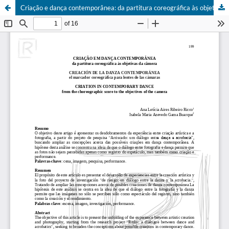
Criação e dança contemporânea: da partitura coreográfica às objetivas da câmera