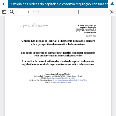
A mídia nas rédeas do capital: a dicotomia regulação-censura sob a perspectiva democrática habermasiana