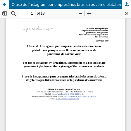
O uso do Instagram por empresários brasileiros como plataforma pró-governo Bolsonaro no início da pandemia de coronavírus