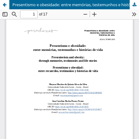
Presentismo e obesidade: entre memórias, testemunhos e histórias de vida