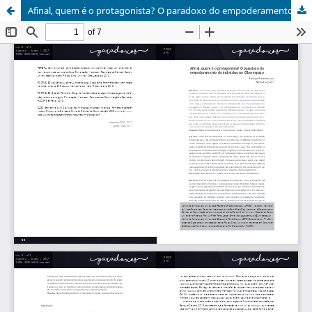
Afinal, quem é o protagonista? O paradoxo do empoderamento do indivíduo no Ciberespaço