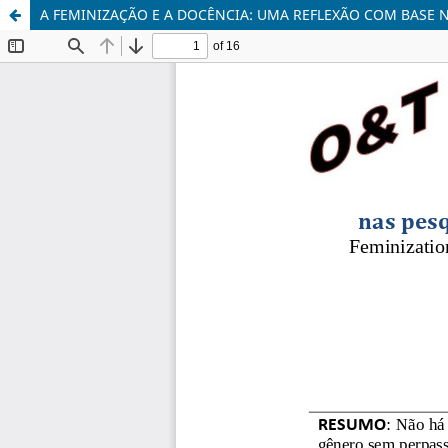
A FEMINIZAÇÃO E A DOCÊNCIA: UMA REFLEXÃO COM BASE N