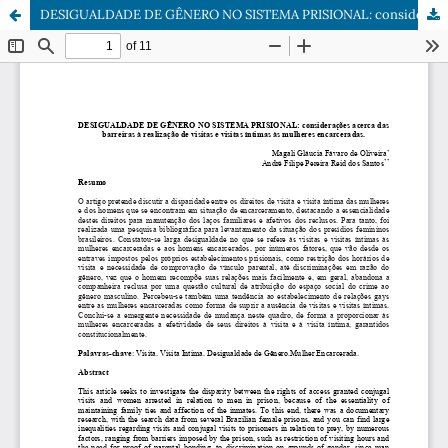
DESIGUALDADE DE GÊNERO NO SISTEMA PRISIONAL: considerações acerca das barreiras Ã realização de visitas e visitas íntimas às mulheres encarceradas