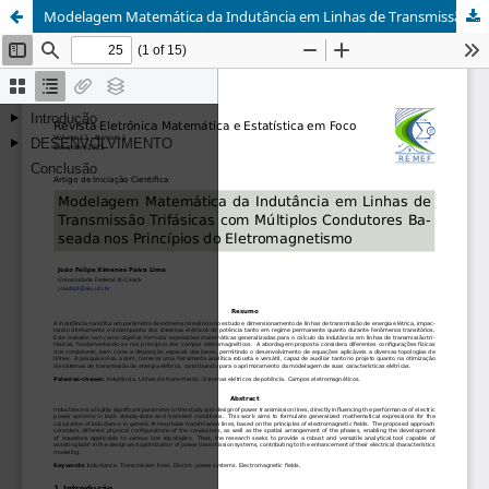
Modelagem Matemática da Indutância em Linhas de Transmissão Trifásicas com Múltiplos Condutores Baseada nos Princípios do Eletromagnetismo