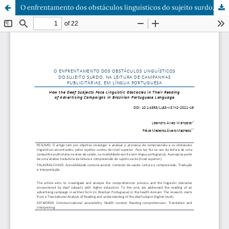
O enfrentamento dos obstáculos linguísticos do sujeito surdo, na leitura de campanhas publicitárias, em língua portuguesa