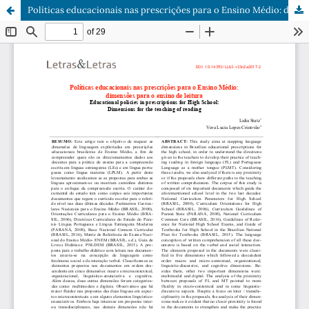
Políticas educacionais nas prescrições para o Ensino Médio: dimensões para o ensino de leitura