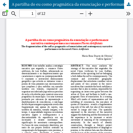
A partilha do eu como pragmática da enunciação e performance narrativa contemporânea no romance Flores Artificiais