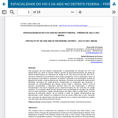
ESPACIALIDADE DO HIV E DA AIDS NO DISTRITO FEDERAL - PERÍODO DE 2012 A 2017, BRASIL