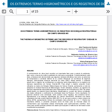
OS EXTREMOS TERMO-HIGROMÉTRICOS E OS REGISTROS DE DOENÇAS RESPIRATÓRIAS EM CAMPO GRANDE-MS