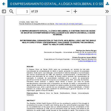
O EMPRESARIAMENTO ESTATAL, A LÓGICA NEOLIBERAL E O SISTEMA ÚNICO DE SAÚDE: OS DESAFIOS CONTEMPORÂNEOS PARA A GARANTIA DO DIREITO UNIVERSAL À SAÚDE NO BRASIL