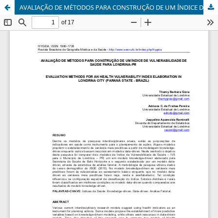
AVALIAÇÃO DE MÉTODOS PARA CONSTRUÇÃO DE UM ÍNDICE DE VULNERABILIDADE DE SAÚDE PARA LONDRINA-PR