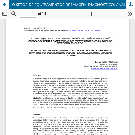
O SETOR DE EQUIPAMENTOS DE IMAGEM-DIAGNÓSTICO: ANÁLISE DAS SITUAÇÕES GEOGRÁFICAS PARA A COMPREENSÃO DOS EVENTOS MODERNOS DA SAÚDE NO TERRITÓRIO BRASILEIRO