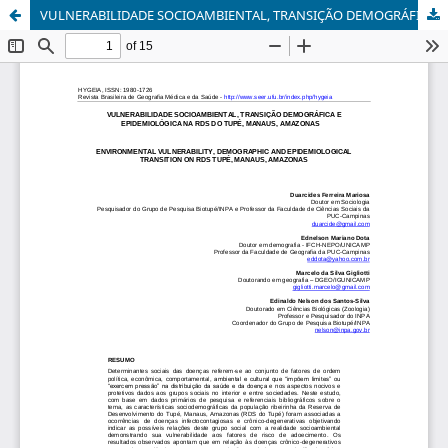
VULNERABILIDADE SOCIOAMBIENTAL, TRANSIÇÃO DEMOGRÁFICA E EPIDEMIOLÓGICA NA RDS DO TUPÉ, MANAUS, AMAZONAS