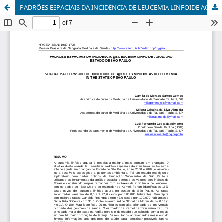
PADRÕES ESPACIAIS DA INCIDÊNCIA DE LEUCEMIA LINFOIDE AGUDA NO ESTADO DE SÃO PAULO