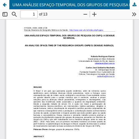
UMA ANÁLISE ESPAÇO-TEMPORAL DOS GRUPOS DE PESQUISA DO CNPQ: A DENGUE NO BRASIL