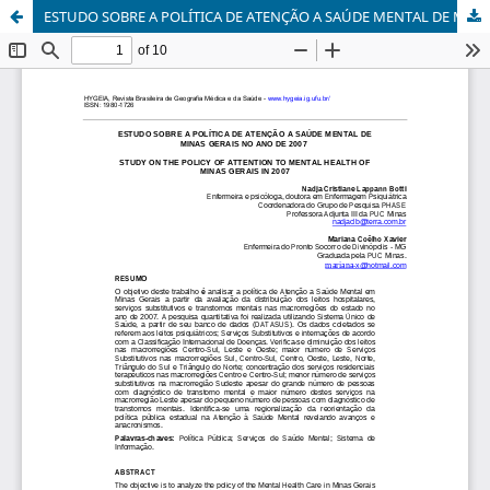
ESTUDO SOBRE A POLÍTICA DE ATENÇÃO A SAÚDE MENTAL DE MINAS GERAIS NO ANO DE 2007