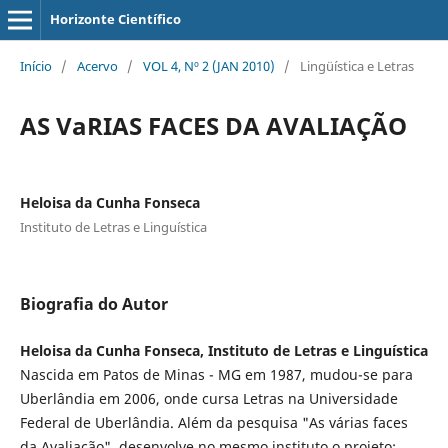
Horizonte Científico
Início
/
Acervo
/
VOL 4, Nº 2 (JAN 2010)
/
Lingüística e Letras
AS VaRIAS FACES DA AVALIAÇÃO
Heloisa da Cunha Fonseca
Instituto de Letras e Linguística
Biografia do Autor
Heloisa da Cunha Fonseca, Instituto de Letras e Linguística
Nascida em Patos de Minas - MG em 1987, mudou-se para
Uberlândia em 2006, onde cursa Letras na Universidade
Federal de Uberlândia. Além da pesquisa "As várias faces
da Avaliação", desenvolve no mesmo instituto o projeto: