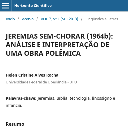
Horizonte Científico
Início
/
Acervo
/
VOL 7, Nº 1 (SET 2013)
/
Lingüística e Letras
JEREMIAS SEM-CHORAR (1964b):
ANÁLISE E INTERPRETAÇÃO DE
UMA OBRA POLÊMICA
Helen Cristine Alves Rocha
Universidade Federal de Uberlândia - UFU
Palavras-chave:
Jeremias, Bíblia, tecnologia, linossigno e
infância.
Resumo