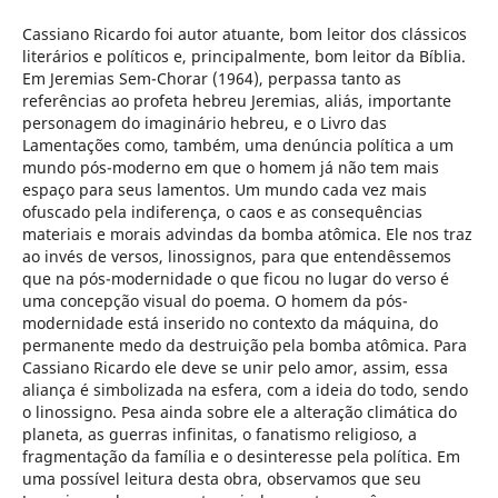
Cassiano Ricardo foi autor atuante, bom leitor dos clássicos
literários e políticos e, principalmente, bom leitor da Bíblia.
Em Jeremias Sem-Chorar (1964), perpassa tanto as
referências ao profeta hebreu Jeremias, aliás, importante
personagem do imaginário hebreu, e o Livro das
Lamentações como, também, uma denúncia política a um
mundo pós-moderno em que o homem já não tem mais
espaço para seus lamentos. Um mundo cada vez mais
ofuscado pela indiferença, o caos e as consequências
materiais e morais advindas da bomba atômica. Ele nos traz
ao invés de versos, linossignos, para que entendêssemos
que na pós-modernidade o que ficou no lugar do verso é
uma concepção visual do poema. O homem da pós-
modernidade está inserido no contexto da máquina, do
permanente medo da destruição pela bomba atômica. Para
Cassiano Ricardo ele deve se unir pelo amor, assim, essa
aliança é simbolizada na esfera, com a ideia do todo, sendo
o linossigno. Pesa ainda sobre ele a alteração climática do
planeta, as guerras infinitas, o fanatismo religioso, a
fragmentação da família e o desinteresse pela política. Em
uma possível leitura desta obra, observamos que seu