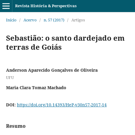
Revista História & Perspectivas
Início
/
Acervo
/
n. 57 (2017)
/
Artigos
Sebastião: o santo dardejado em
terras de Goiás
Anderson Aparecido Gonçalves de Oliveira
UFU
Maria Clara Tomaz Machado
DOI:
https://doi.org/10.14393/HeP-v30n57-2017-14
Resumo