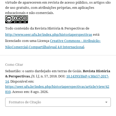
virtude de aparecerem em revista de acesso público, os artigos são
de uso gratuito, com atribuições próprias, em aplicações
educacionais e não-comerciais.
Todo conteúdo da Revista História & Perspectivas
de
http://www.seer.ufu.br/index.php/historiaperspectivas
está
licenciado com uma Licença
Creative Commons - Atribuição-
NãoComercial-CompartilhaIgual 4.0 Internacional
.
Como Citar
Sebastião: o santo dardejado em terras de Goiás.
Revista História
& Perspectivas
,
[S. l.]
, n. 57, 2018. DOI:
10.14393/HeP-v30n57-2017-
14
. Disponível em:
https://seer.ufu.br/index.php/historiaperspectivas/article/view/42
810
. Acesso em: 8 ago. 2026.
Formatos de Citação